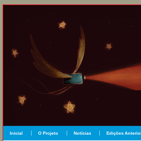
Inicial
O Projeto
Notícias
Edições Anterio