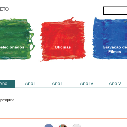
JETO
Selecionados
Oficinas
Gravação de
Filmes
Ano I
Ano II
Ano III
Ano IV
Ano V
pesquisa.