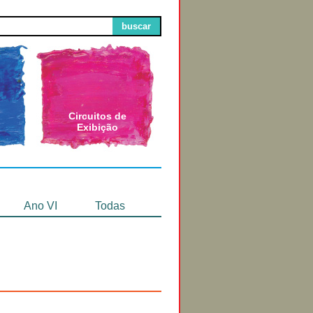
buscar
Circuitos de
Exibição
Ano VI
Todas