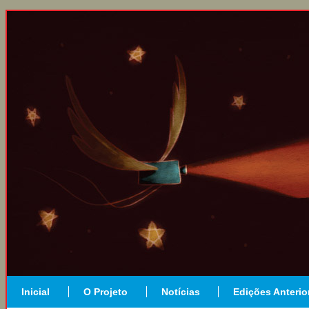
Inicial
O Projeto
Notícias
Edições Anterio