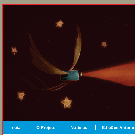
Inicial
O Projeto
Notícias
Edições Anterio