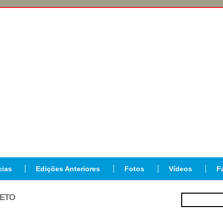
cias
Edições Anteriores
Fotos
Vídeos
F
JETO