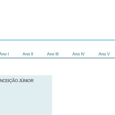
Selecionados
Oficinas
Gravação de
Filmes
Ano I
Ano II
Ano III
Ano IV
Ano V
CONCEIÇÃO JÚNIOR