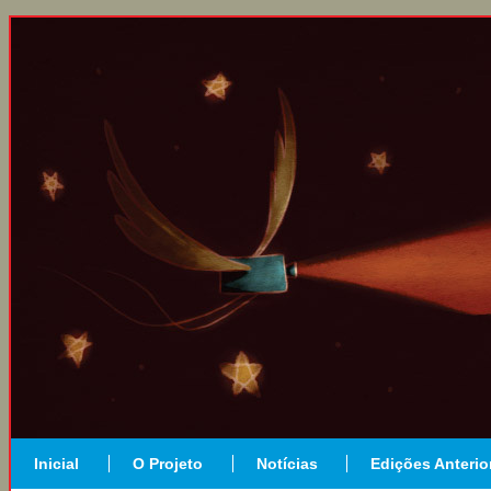
Inicial
O Projeto
Notícias
Edições Anterio