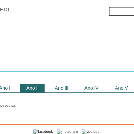
JETO
Selecionados
Oficinas
Gravação de
Filmes
Ano I
Ano II
Ano III
Ano IV
Ano V
pesquisa.