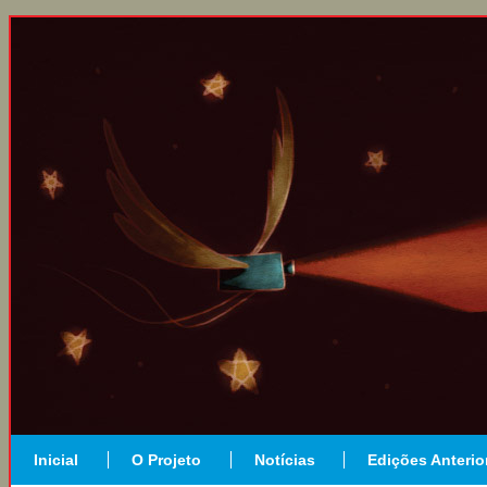
Inicial
O Projeto
Notícias
Edições Anterio