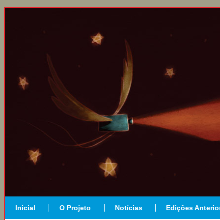
Inicial
O Projeto
Notícias
Edições Anterio