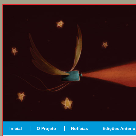
Inicial
O Projeto
Notícias
Edições Anterio