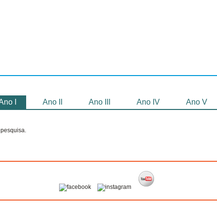
Selecionados
Oficinas
Gravação de
Filmes
Ano I
Ano II
Ano III
Ano IV
Ano V
pesquisa.