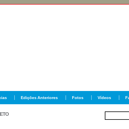
cias
Edições Anteriores
Fotos
Vídeos
F
JETO