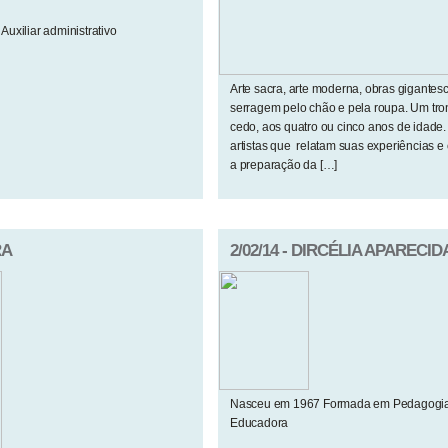
uxiliar administrativo
Arte sacra, arte moderna, obras gigantes
serragem pelo chão e pela roupa. Um tr
cedo, aos quatro ou cinco anos de idade
artistas que relatam suas experiências e
a preparação da […]
RA
2/02/14 - DIRCÉLIA APARECI
Nasceu em 1967 Formada em Pedagogia 
Educadora