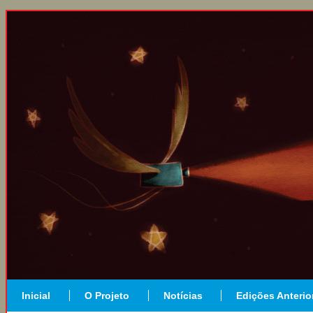
Inicial
O Projeto
Notícias
Edições Anterio