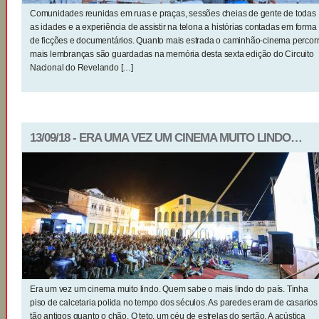
Comunidades reunidas em ruas e praças, sessões cheias de gente de todas
as idades e a experiência de assistir na telona a histórias contadas em forma
de ficções e documentários. Quanto mais estrada o caminhão-cinema percor
mais lembranças são guardadas na memória desta sexta edição do Circuito
Nacional do Revelando […]
13/09/18 - ERA UMA VEZ UM CINEMA MUITO LINDO…
Era um vez um cinema muito lindo. Quem sabe o mais lindo do país. Tinha
piso de calcetaria polida no tempo dos séculos. As paredes eram de casarios
tão antigos quanto o chão. O teto, um céu de estrelas do sertão. A acústica