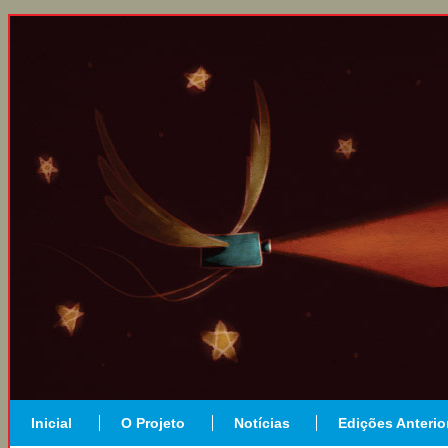
Inicial
O Projeto
Notícias
Edições Anterio