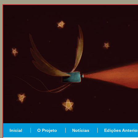
Inicial
O Projeto
Notícias
Edições Anterio