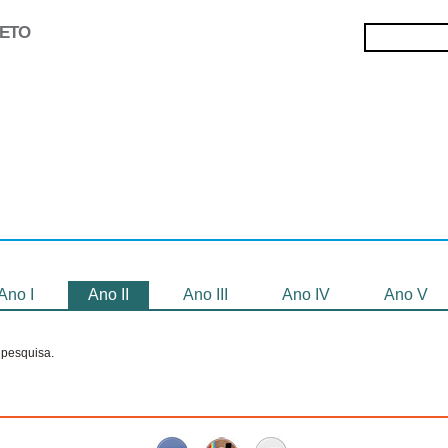
JETO
Selecionados
Oficinas
Gravação de
Filmes
Ano I
Ano II
Ano III
Ano IV
Ano V
pesquisa.