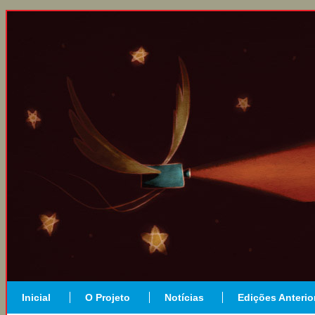
Inicial
O Projeto
Notícias
Edições Anterio