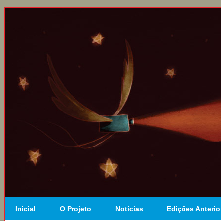
Inicial
O Projeto
Notícias
Edições Anterio