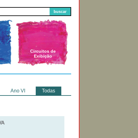
buscar
Circuitos de
Exibição
Ano VI
Todas
VA