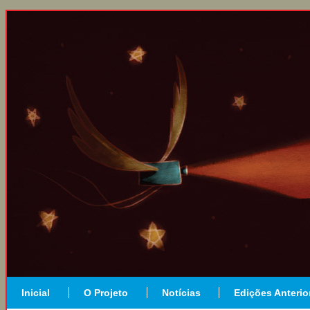
Inicial
O Projeto
Notícias
Edições Anterio