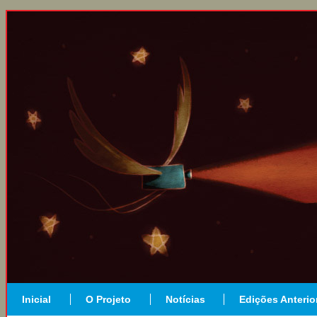
Inicial
O Projeto
Notícias
Edições Anterio