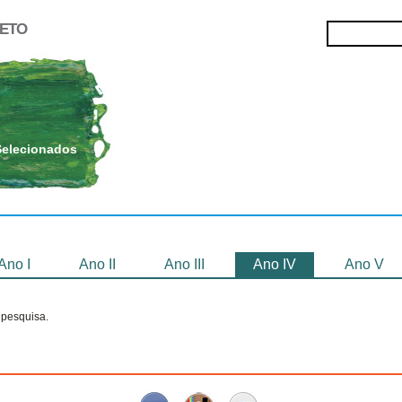
JETO
Selecionados
Oficinas
Gravação de
Filmes
Ano I
Ano II
Ano III
Ano IV
Ano V
pesquisa.