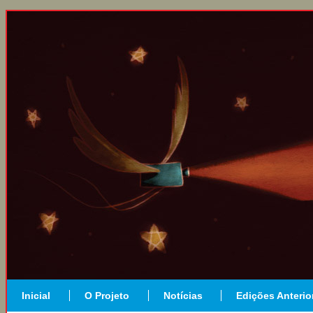
Inicial
O Projeto
Notícias
Edições Anterio