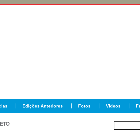
cias
Edições Anteriores
Fotos
Vídeos
F
JETO