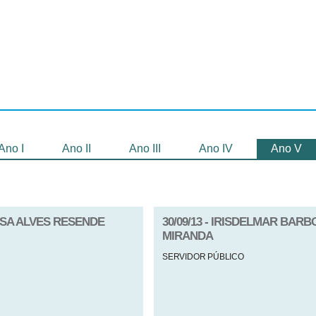
Selecionados
Oficinas
Gravação de
Filmes
Ano I
Ano II
Ano III
Ano IV
Ano V
BOSA ALVES RESENDE
30/09/13 - IRISDELMAR BAR
MIRANDA
SERVIDOR PÚBLICO