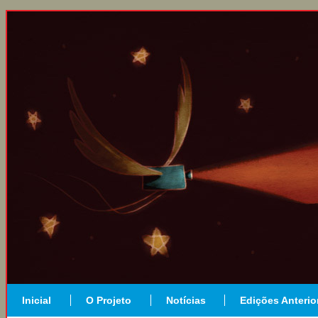
Inicial
O Projeto
Notícias
Edições Anterio