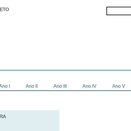
JETO
Selecionados
Oficinas
Gravação de
Filmes
Ano I
Ano II
Ano III
Ano IV
Ano V
IRA