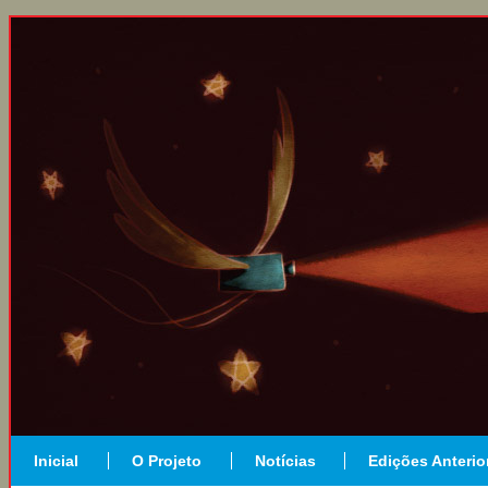
Inicial
O Projeto
Notícias
Edições Anterio