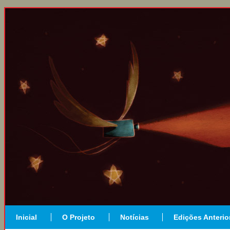
Inicial
O Projeto
Notícias
Edições Anterio