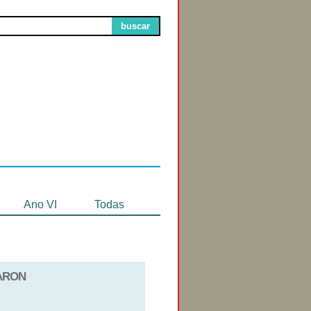
buscar
Circuitos de
Exibição
Ano VI
Todas
BARON