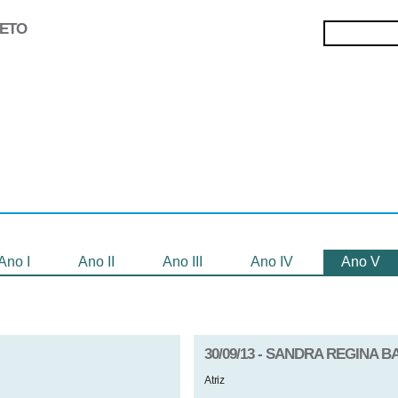
JETO
Selecionados
Oficinas
Gravação de
Filmes
Ano I
Ano II
Ano III
Ano IV
Ano V
30/09/13 - SANDRA REGINA 
Atriz