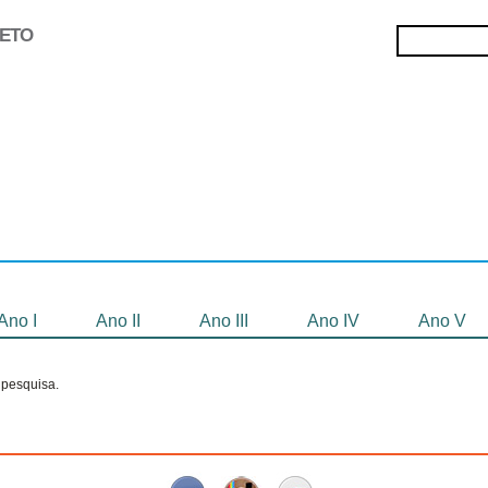
JETO
Selecionados
Oficinas
Gravação de
Filmes
Ano I
Ano II
Ano III
Ano IV
Ano V
pesquisa.