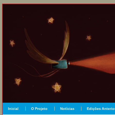
Inicial
O Projeto
Notícias
Edições Anterio