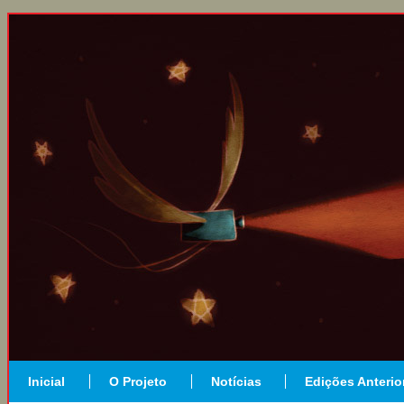
Inicial
O Projeto
Notícias
Edições Anterio