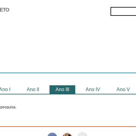
JETO
Selecionados
Oficinas
Gravação de
Filmes
Ano I
Ano II
Ano III
Ano IV
Ano V
pesquisa.