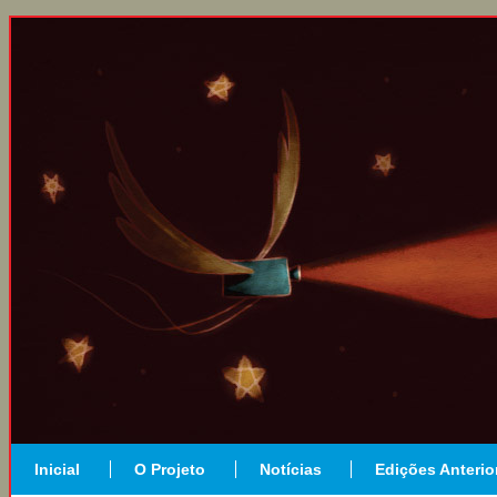
Inicial
O Projeto
Notícias
Edições Anterio