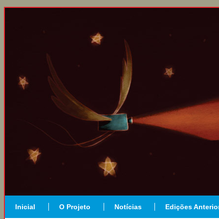
Inicial
O Projeto
Notícias
Edições Anterio