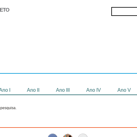
JETO
Selecionados
Oficinas
Gravação de
Filmes
Ano I
Ano II
Ano III
Ano IV
Ano V
pesquisa.