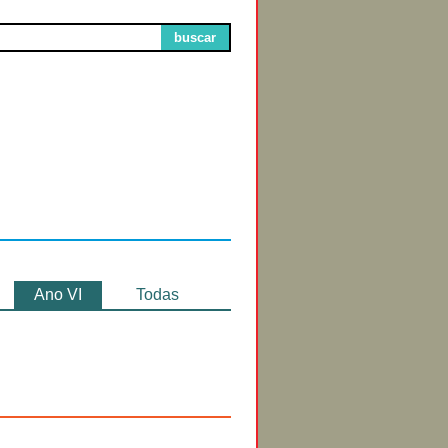
buscar
Circuitos de
Exibição
Ano VI
Todas