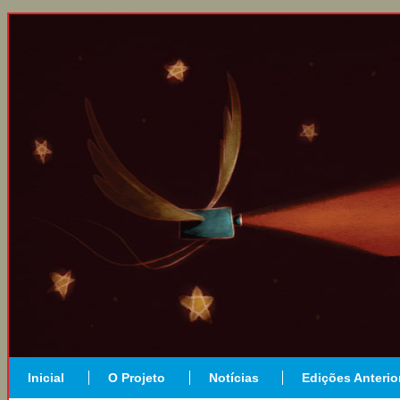
Inicial
O Projeto
Notícias
Edições Anterio