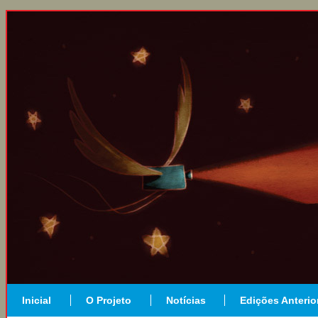
Inicial
O Projeto
Notícias
Edições Anterio