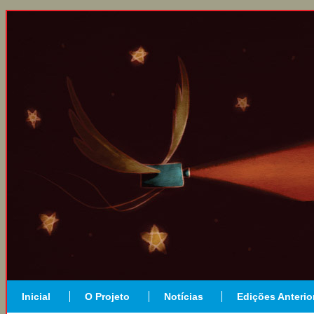
Inicial
O Projeto
Notícias
Edições Anterio