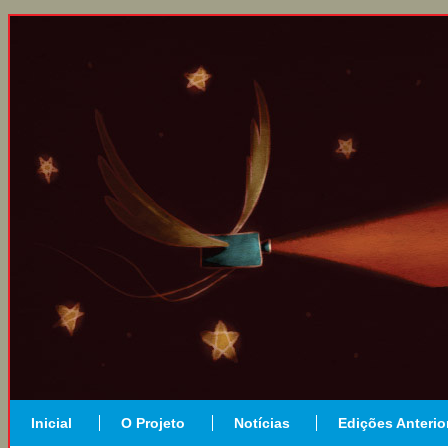
Inicial
O Projeto
Notícias
Edições Anterio