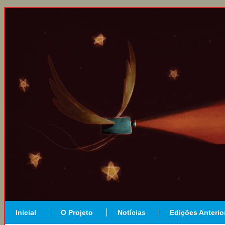
Inicial
O Projeto
Notícias
Edições Anterio