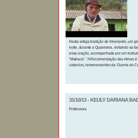
Nesta antiga tradição de Irineópolis, um g
noite, durante a Quaresma, visitando as f
essa oração, acompanhada por um instru
“Matraca”. “A Recomendação das Almas é 
caboclos, remanescentes da ‘Guerra do Co
31/10/13 - KEULY DARIANA BA
Professora