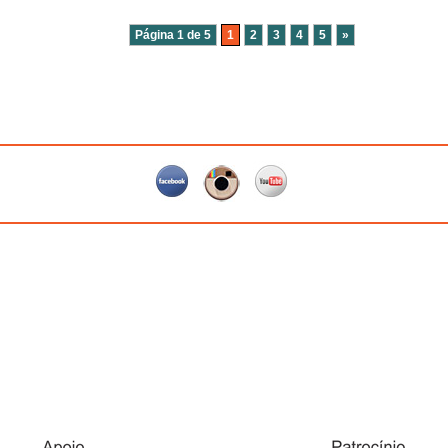
Página 1 de 5
1
2
3
4
5
»