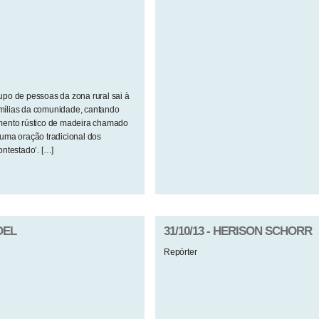
rupo de pessoas da zona rural sai à
amílias da comunidade, cantando
mento rústico de madeira chamado
uma oração tradicional dos
ntestado’. […]
DEL
31/10/13 - HERISON SCHORR
Repórter