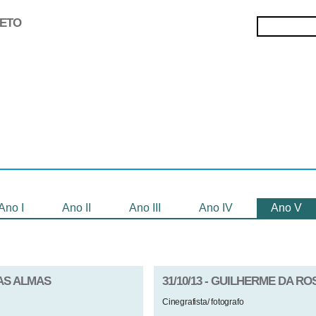
JETO
Selecionados
Oficinas
Gravação de
Filmes
Ano I
Ano II
Ano III
Ano IV
Ano V
DAS ALMAS
31/10/13 - GUILHERME DA R
Cinegrafista/ fotografo