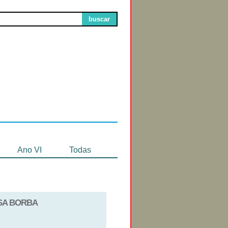
buscar
Circuitos de
Exibição
Ano VI
Todas
OSA BORBA