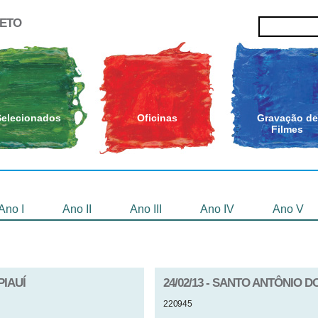
JETO
Selecionados
Oficinas
Gravação de
Filmes
Ano I
Ano II
Ano III
Ano IV
Ano V
PIAUÍ
24/02/13 - SANTO ANTÔNIO 
220945