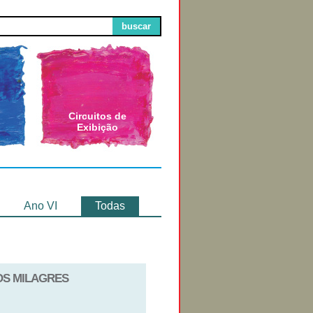
buscar
Circuitos de
Exibição
Ano VI
Todas
DOS MILAGRES