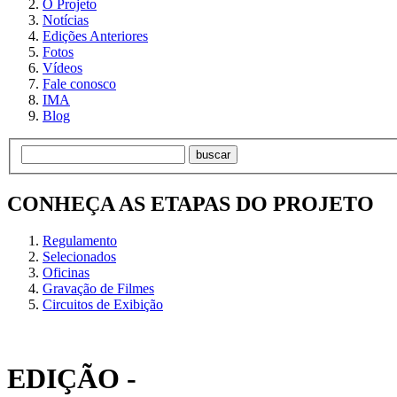
O Projeto
Notícias
Edições Anteriores
Fotos
Vídeos
Fale conosco
IMA
Blog
buscar
CONHEÇA AS ETAPAS DO PROJETO
Regulamento
Selecionados
Oficinas
Gravação de Filmes
Circuitos de Exibição
EDIÇÃO -