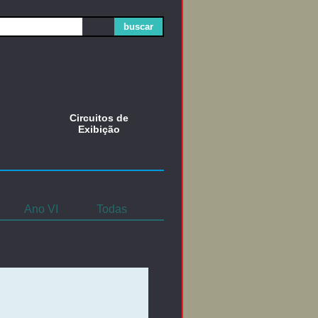
buscar
Circuitos de
Exibição
Ano VI
Todas