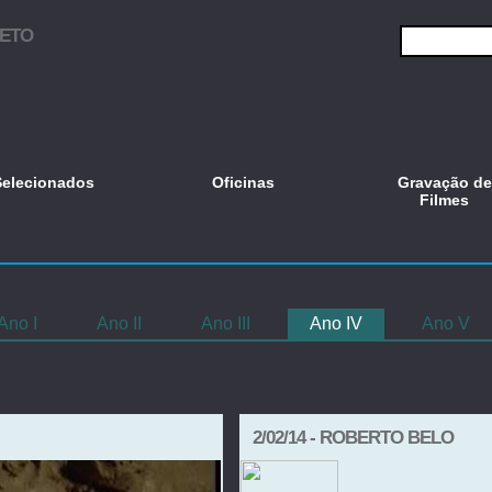
JETO
Selecionados
Oficinas
Gravação de
Filmes
Ano I
Ano II
Ano III
Ano IV
Ano V
2/02/14 - ROBERTO BELO