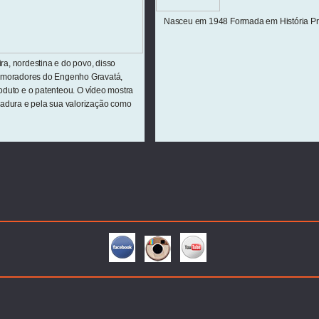
Nasceu em 1948 Formada em História Pr
ira, nordestina e do povo, disso
 moradores do Engenho Gravatá,
duto e o patenteou. O vídeo mostra
adura e pela sua valorização como