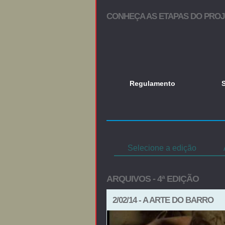
CONHEÇA AS ETAPAS DO PRO
Regulamento
Selecione a edição
ARQUIVOS - 4ª EDIÇÃO
2/02/14 - A ARTE DO BARRO