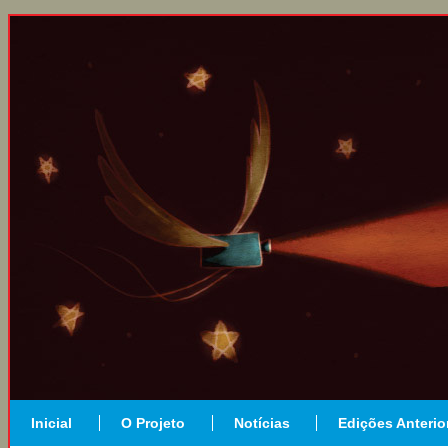
Inicial
O Projeto
Notícias
Edições Anterio