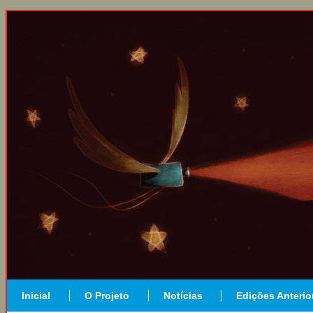
Inicial
O Projeto
Notícias
Edições Anterio