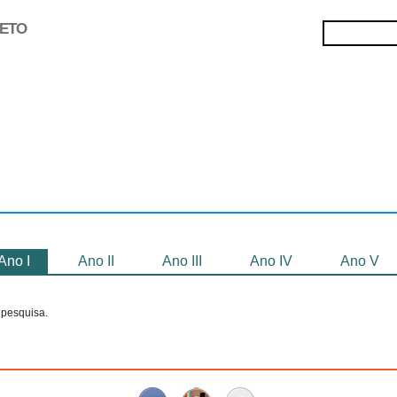
JETO
Selecionados
Oficinas
Gravação de
Filmes
Ano I
Ano II
Ano III
Ano IV
Ano V
pesquisa.