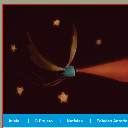
Inicial
O Projeto
Notícias
Edições Anterio